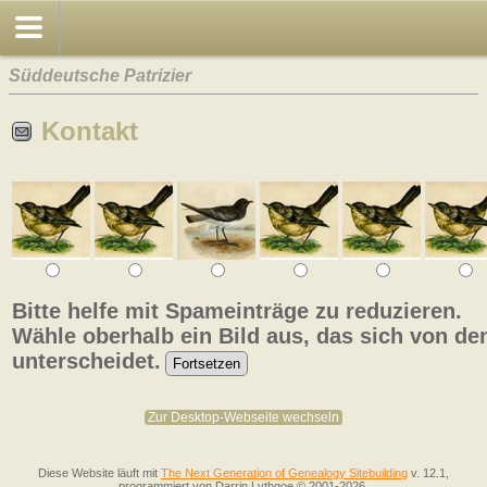
Süddeutsche Patrizier
Kontakt
Bitte helfe mit Spameinträge zu reduzieren.
Wähle oberhalb ein Bild aus, das sich von de
unterscheidet.
Zur Desktop-Webseite wechseln
Diese Website läuft mit
The Next Generation of Genealogy Sitebuilding
v. 12.1,
programmiert von Darrin Lythgoe © 2001-2026.