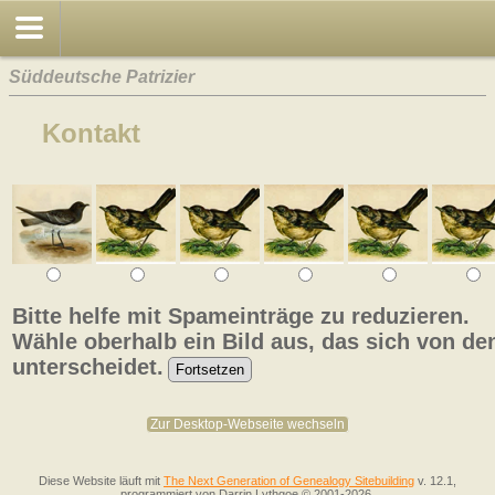
Süddeutsche Patrizier
Kontakt
Bitte helfe mit Spameinträge zu reduzieren.
Wähle oberhalb ein Bild aus, das sich von de
unterscheidet.
Zur Desktop-Webseite wechseln
Diese Website läuft mit
The Next Generation of Genealogy Sitebuilding
v. 12.1,
programmiert von Darrin Lythgoe © 2001-2026.