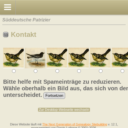
Süddeutsche Patrizier
Kontakt
Bitte helfe mit Spameinträge zu reduzieren.
Wähle oberhalb ein Bild aus, das sich von de
unterscheidet.
Zur Desktop-Webseite wechseln
Diese Website läuft mit
The Next Generation of Genealogy Sitebuilding
v. 12.1,
programmiert von Darrin Lythgoe © 2001-2026.