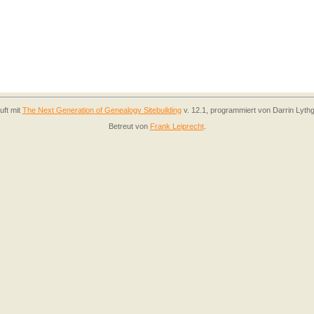
uft mit
The Next Generation of Genealogy Sitebuilding
v. 12.1, programmiert von Darrin Lyth
Betreut von
Frank Leiprecht
.