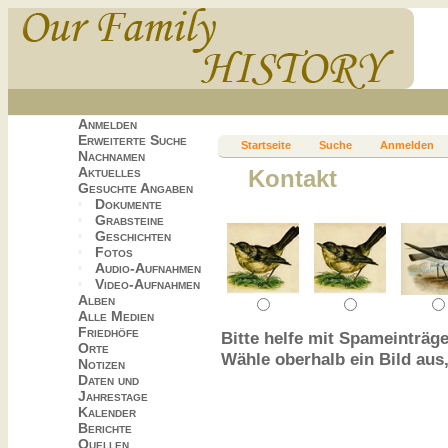
Anmelden
Erweiterte Suche
Startseite
Suche
Anmelden
Nachnamen
Aktuelles
Kontakt
Gesuchte Angaben
Dokumente
Grabsteine
Geschichten
Fotos
Audio-Aufnahmen
Video-Aufnahmen
Alben
Alle Medien
Friedhöfe
Bitte helfe mit Spameinträge
Orte
Wähle oberhalb ein Bild aus
Notizen
Daten und
Jahrestage
Kalender
Berichte
Quellen