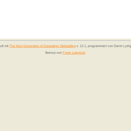
uft mit
The Next Generation of Genealogy Sitebuilding
v. 12.1, programmiert von Darrin Lyth
Betreut von
Frank Leiprecht
.