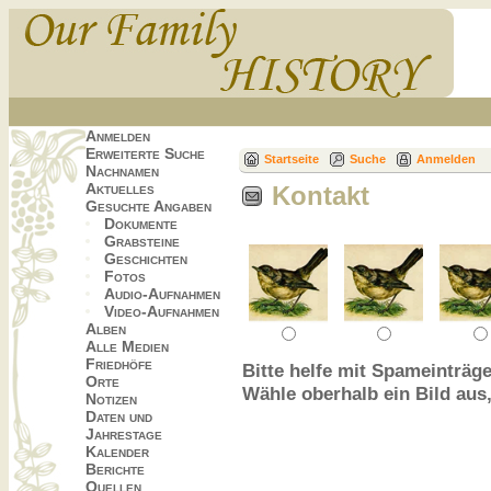
Anmelden
Erweiterte Suche
Startseite
Suche
Anmelden
Nachnamen
Aktuelles
Kontakt
Gesuchte Angaben
Dokumente
Grabsteine
Geschichten
Fotos
Audio-Aufnahmen
Video-Aufnahmen
Alben
Alle Medien
Friedhöfe
Bitte helfe mit Spameinträge
Orte
Wähle oberhalb ein Bild aus
Notizen
Daten und
Jahrestage
Kalender
Berichte
Quellen