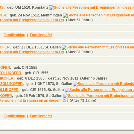
US
,
geb.
UM 1510, Konstanz
NGER
,
geb.
24 Nov 1512, Memmingen
(Alter 51 Jahre)
Familienblatt
|
Familientafel
IKOFER
,
geb.
23 DEZ 1531, St. Gallen
(Alter 81 Jahre)
KOFER
,
geb.
CIR 1555
 ZOLLIKOFER
,
geb.
CIR 1555
LIKOFER
,
geb.
6 DEZ 1565,
gest.
26 Nov 1611 (Alter 46 Jahre)
s ZOLLIKOFER
,
geb.
1 OKT 1573, St. Gallen
ZOLLIKOFER
,
geb.
CIR 1575, St. Gallen
IKOFER
,
geb.
25 Feb 1579, St. Gallen
(Alter 73 Jahre)
Familienblatt
|
Familientafel