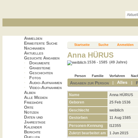
Aktuel
Anmelden
Erweiterte Suche
Startseite
Suche
Anmelden
Nachnamen
Aktuelles
Anna HÜRUS
Gesuchte Angaben
1536 - 1585 (49 Jahre)
Dokumente
Grabsteine
Geschichten
Person
Familie
Vorfahren
Nac
Fotos
Alles
Audio-Aufnahmen
Angaben zur Person
|
|
Video-Aufnahmen
Alben
Name
Anna
HÜRUS
Alle Medien
Friedhöfe
Geboren
25 Feb 1536
Orte
Geschlecht
weiblich
Notizen
Daten und
Gestorben
11 Aug 1585
Jahrestage
Personen-Kennung
I12355
Kalender
Berichte
Zuletzt bearbeitet am
1 Jun 2015
Quellen