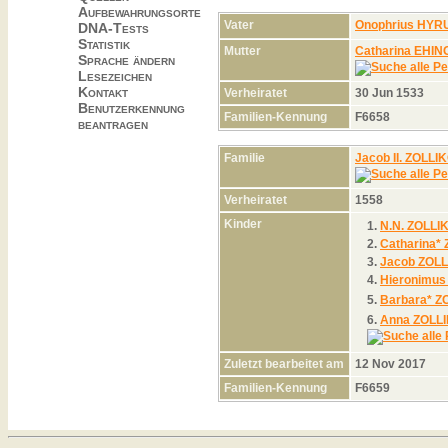
Aufbewahrungsorte
Vater
Onophrius HYR
DNA-Tests
Statistik
Mutter
Catharina EHI
Sprache ändern
Lesezeichen
Kontakt
Verheiratet
30 Jun 1533
Benutzerkennung
Familien-Kennung
F6658
beantragen
Familie
Jacob II. ZOLL
Verheiratet
1558
Kinder
1.
N.N. ZOLLI
2.
Catharina*
3.
Jacob ZOL
4.
Hieronimu
5.
Barbara* 
6.
Anna ZOLL
Zuletzt bearbeitet am
12 Nov 2017
Familien-Kennung
F6659