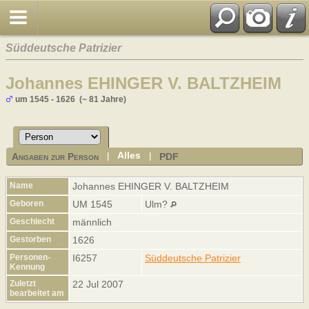
Süddeutsche Patrizier
Johannes EHINGER V. BALTZHEIM
um 1545 - 1626 (~ 81 Jahre)
Alles
Angaben zur Person
PDF
|
|
Name
Johannes
EHINGER V. BALTZHEIM
Geboren
UM 1545
Ulm?
Geschlecht
männlich
Gestorben
1626
Personen-
I6257
Süddeutsche Patrizier
Kennung
Zuletzt
22 Jul 2007
bearbeitet am