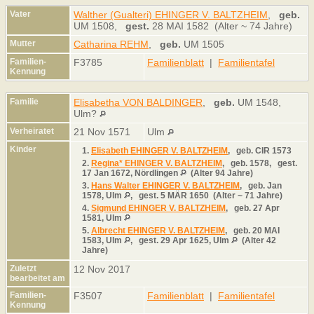
Vater
Walther (Gualteri) EHINGER V. BALTZHEIM
,
geb.
UM 1508,
gest.
28 MAI 1582 (Alter ~ 74 Jahre)
Mutter
Catharina REHM
,
geb.
UM 1505
Familien-
F3785
Familienblatt
|
Familientafel
Kennung
Familie
Elisabetha VON BALDINGER
,
geb.
UM 1548,
Ulm?
Verheiratet
21 Nov 1571
Ulm
Kinder
1.
Elisabeth EHINGER V. BALTZHEIM
,
geb.
CIR 1573
2.
Regina* EHINGER V. BALTZHEIM
,
geb.
1578,
gest.
17 Jan 1672, Nördlingen
(Alter 94 Jahre)
3.
Hans Walter EHINGER V. BALTZHEIM
,
geb.
Jan
1578, Ulm
,
gest.
5 MÄR 1650 (Alter ~ 71 Jahre)
4.
Sigmund EHINGER V. BALTZHEIM
,
geb.
27 Apr
1581, Ulm
5.
Albrecht EHINGER V. BALTZHEIM
,
geb.
20 MAI
1583, Ulm
,
gest.
29 Apr 1625, Ulm
(Alter 42
Jahre)
Zuletzt
12 Nov 2017
bearbeitet am
Familien-
F3507
Familienblatt
|
Familientafel
Kennung